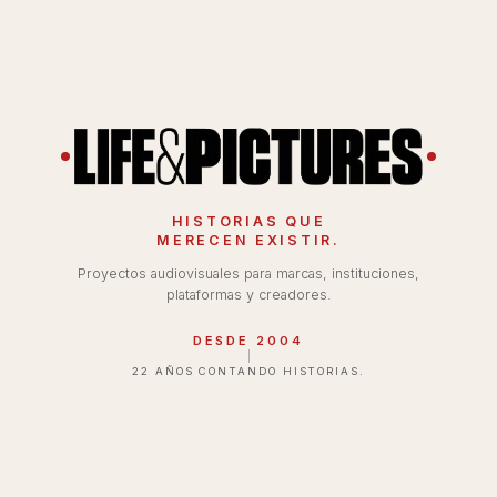
 : 1
ANAMÓRFICO 2.39 : 1
OPEN GATE · 4 : 3
VERTICAL 
HISTORIAS QUE
MERECEN EXISTIR.
Proyectos audiovisuales para marcas, instituciones,
plataformas y creadores.
DESDE 2004
22 AÑOS CONTANDO HISTORIAS.
 IN — LENTO
LENTE 35mm · T2.1
FILTRO IRND 0.6
STEADI